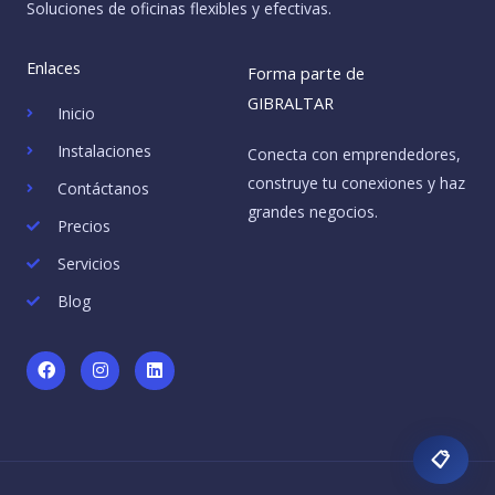
Soluciones de oficinas flexibles y efectivas.
Enlaces
Forma parte de
GIBRALTAR
Inicio
Instalaciones
Conecta con emprendedores,
construye tu conexiones y haz
Contáctanos
grandes negocios.
Precios
Servicios
Blog
F
I
L
a
n
i
c
s
n
e
t
k
b
a
e
o
g
d
📋
o
r
i
k
a
n