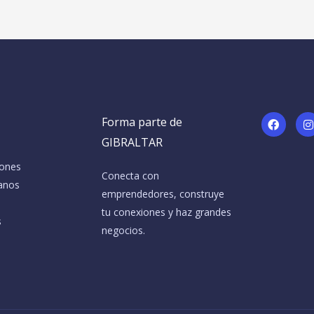
F
I
Forma parte de
a
c
s
GIBRALTAR
e
t
b
a
iones
o
Conecta con
o
r
anos
emprendedores, construye
k
a
tu conexiones y haz grandes
s
negocios.