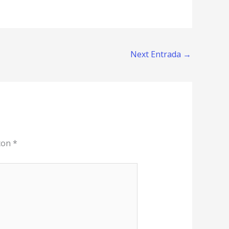
Next Entrada
→
 con
*