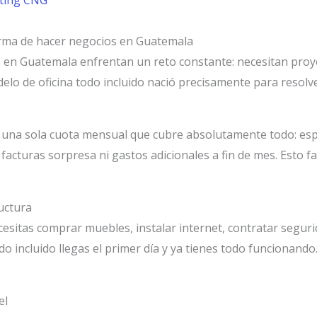
ting CNG
orma de hacer negocios en Guatemala
en Guatemala enfrentan un reto constante: necesitan proye
delo de oficina todo incluido nació precisamente para resolv
 una sola cuota mensual que cubre absolutamente todo: espac
acturas sorpresa ni gastos adicionales a fin de mes. Esto fa
ructura
esitas comprar muebles, instalar internet, contratar seguri
o incluido llegas el primer día y ya tienes todo funcionando.
el