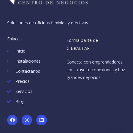
Soluciones de oficinas flexibles y efectivas.
Enlaces
Forma parte de
GIBRALTAR
Inicio
Instalaciones
Conecta con emprendedores,
construye tu conexiones y haz
Contáctanos
grandes negocios.
Precios
Servicios
Blog
F
I
L
a
n
i
c
s
n
e
t
k