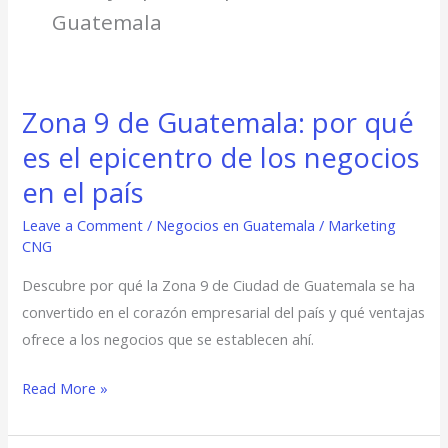
Guatemala
Zona 9 de Guatemala: por qué
Zona
9
es el epicentro de los negocios
de
en el país
Guatemala:
por
Leave a Comment
/
Negocios en Guatemala
/
Marketing
CNG
qué
es
Descubre por qué la Zona 9 de Ciudad de Guatemala se ha
el
convertido en el corazón empresarial del país y qué ventajas
epicentro
ofrece a los negocios que se establecen ahí.
de
los
Read More »
negocios
en