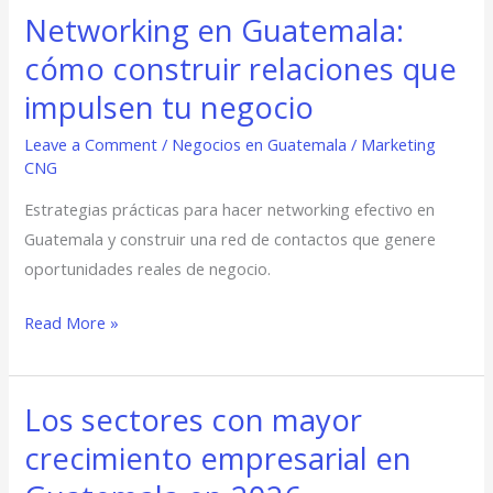
Networking en Guatemala:
el
Networking
país
en
cómo construir relaciones que
Guatemala:
impulsen tu negocio
cómo
construir
Leave a Comment
/
Negocios en Guatemala
/
Marketing
CNG
relaciones
que
Estrategias prácticas para hacer networking efectivo en
impulsen
Guatemala y construir una red de contactos que genere
tu
oportunidades reales de negocio.
negocio
Read More »
Los sectores con mayor
Los
sectores
crecimiento empresarial en
con