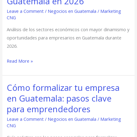
Guatemala en 2026
mayor
crecimiento
Leave a Comment
/
Negocios en Guatemala
/
Marketing
CNG
empresarial
en
Análisis de los sectores económicos con mayor dinamismo y
Guatemala
oportunidades para empresarios en Guatemala durante
en
2026.
2026
Read More »
Cómo formalizar tu empresa
Cómo
formalizar
en Guatemala: pasos clave
tu
para emprendedores
empresa
en
Leave a Comment
/
Negocios en Guatemala
/
Marketing
CNG
Guatemala:
pasos