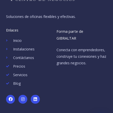
Soluciones de oficinas flexibles y efectivas.
Enlaces
Forma parte de
GIBRALTAR
Inicio
Instalaciones
Conecta con emprendedores,
construye tu conexiones y haz
Contáctanos
grandes negocios.
Precios
Servicios
Blog
F
I
L
a
n
i
c
s
n
e
t
k
b
a
e