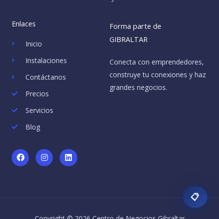
Enlaces
Forma parte de
GIBRALTAR
Inicio
Instalaciones
Conecta con emprendedores,
construye tu conexiones y haz
Contáctanos
grandes negocios.
Precios
Servicios
Blog
F
I
L
a
n
i
c
s
n
e
t
k
b
a
e
o
g
d
📋
o
r
i
k
a
n
m
Copyright © 2026 Centro de Negocios Gibraltar